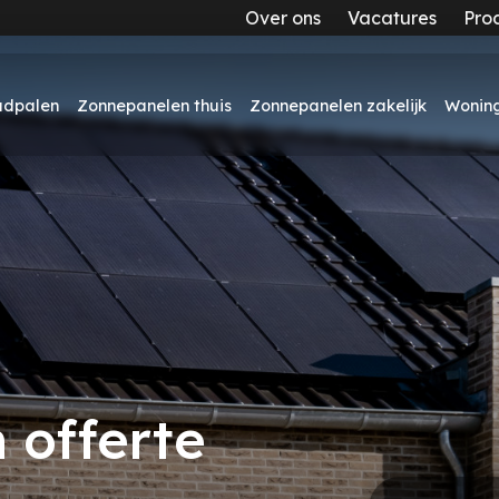
Over ons
Vacatures
Pro
adpalen
Zonnepanelen thuis
Zonnepanelen zakelijk
Woning
 offerte