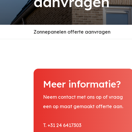
aanvragen
Zonnepanelen offerte aanvragen
Meer informatie?
Neem contact met ons op of vraag
een op maat gemaakt offerte aan.
T. +31 24 6417303