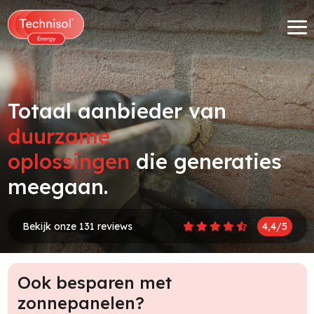
Totaal aanbieder van
duurzame
oplossingen
die generaties
meegaan.
Bekijk onze 131 reviews
4,4/5
Ook besparen met
zonnepanelen?