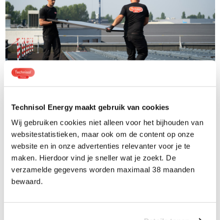
De heer N. van Schagen
Technisol Energy maakt gebruik van cookies
Wij gebruiken cookies niet alleen voor het bijhouden van
Goede communicatie, vakmannen aan het werk die de
websitestatistieken, maar ook om de content op onze
kneepjes van het vak kennen en goede uitleg verstrekken.
website en in onze advertenties relevanter voor je te
Netjes en met respect voor omgangsvormen. Ik heb dit bedrijf
maken. Hierdoor vind je sneller wat je zoekt. De
bij verschillende mensen aanbevolen.
verzamelde gegevens worden maximaal 38 maanden
bewaard.